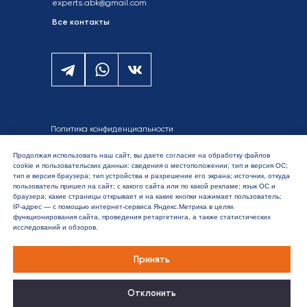
experts.abk@gmail.com
Все контакты
Политика конфиденциальности
Согласие на обработку
персональных данных
Продолжая использовать наш сайт, вы даете согласие на обработку файлов
Карта сайта
cookie и пользовательских данных: сведения о местоположении; тип и версия ОС;
тип и версия браузера; тип устройства и разрешение его экрана; источник, откуда
пользователь пришел на сайт; с какого сайта или по какой рекламе; язык ОС и
Сайт разработан:
браузера; какие страницы открывает и на какие кнопки нажимает пользователь;
Интернет перспективой
IP-адрес — с помощью интернет-сервиса Яндекс.Метрика в целях
функционирования сайта, проведения ретаргетинга, а также статистических
исследований и обзоров.
АБК Консалтинг © 2026
Принять
Отклонить
Блог